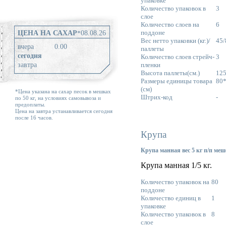
упаковке
Количество упаковок в
3
слое
Количество слоев на
6
поддоне
ЦЕНА НА САХАР
*
08.08.26
Вес нетто упаковки (кг.)/
45/
вчера
0.00
паллеты
сегодня
Количество слоев стрейч-
3
завтра
пленки
Высота паллеты(см.)
12
Размеры единицы товара
80
(см)
*Цена указана на сахар песок в мешках
Штрих-код
-
по 50 кг, на условиях самовывоза и
предоплаты.
Цена на завтра устанавливается сегодня
после 16 часов.
Крупа
Крупа манная вес 5 кг п/п ме
Крупа манная 1/5 кг.
Количество упаковок на
80
поддоне
Количество единиц в
1
упаковке
Количество упаковок в
8
слое