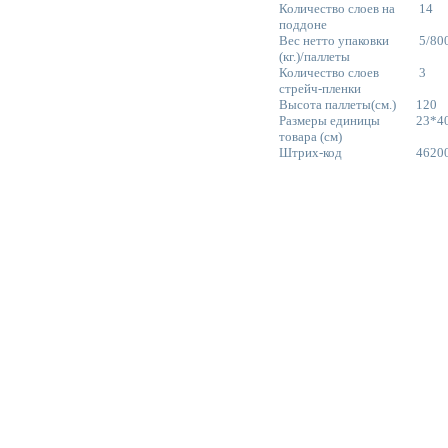
Количество слоев на
14
поддоне
Вес нетто упаковки
5/80
(кг.)/паллеты
Количество слоев
3
стрейч-пленки
Высота паллеты(см.)
120
Размеры единицы
23*4
товара (см)
Штрих-код
4620