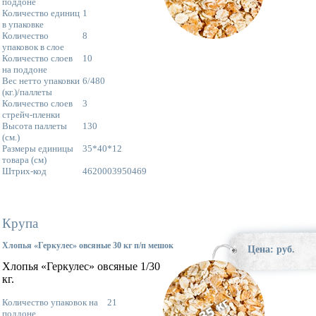
поддоне
Количество единиц
1
в упаковке
Количество
8
упаковок в слое
Количество слоев
10
на поддоне
Вес нетто упаковки
6/480
(кг.)/паллеты
Количество слоев
3
стрейч-пленки
Высота паллеты
130
(см.)
Размеры единицы
35*40*12
товара (см)
Штрих-код
4620003950469
Крупа
Хлопья «Геркулес» овсяные 30 кг п/п мешок
Цена: руб.
Хлопья «Геркулес» овсяные 1/30
кг.
Количество упаковок на
21
поддоне