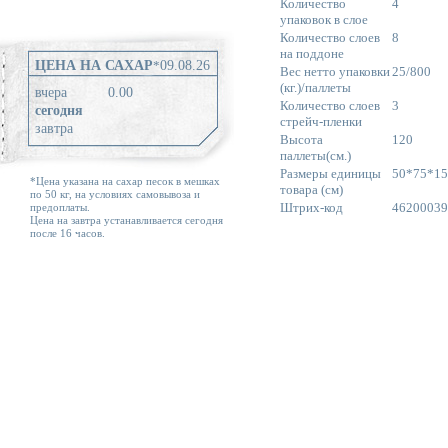
Количество
4
упаковок в слое
Количество слоев
8
на поддоне
ЦЕНА НА САХАР
*
09.08.26
Вес нетто упаковки
25/800
(кг.)/паллеты
вчера
0.00
Количество слоев
3
сегодня
стрейч-пленки
завтра
Высота
120
паллеты(см.)
Размеры единицы
50*75*15
*Цена указана на сахар песок в мешках
товара (см)
по 50 кг, на условиях самовывоза и
Штрих-код
46200039
предоплаты.
Цена на завтра устанавливается сегодня
после 16 часов.